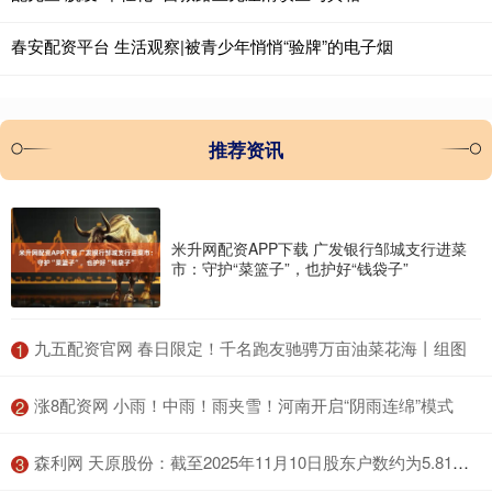
春安配资平台 生活观察|被青少年悄悄“验牌”的电子烟
推荐资讯
米升网配资APP下载 广发银行邹城支行进菜
市：守护“菜篮子”，也护好“钱袋子”
​九五配资官网 春日限定！千名跑友驰骋万亩油菜花海丨组图
1
​涨8配资网 小雨！中雨！雨夹雪！河南开启“阴雨连绵”模式
2
​森利网 天原股份：截至2025年11月10日股东户数约为5.81万户
3