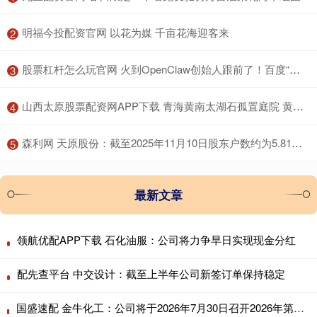
​明福今投配资官网 以花为媒 千亩花海迎客来
2
​股票杠杆怎么玩官网 火到OpenClaw创始人跟前了！百度“养虾全家桶”到底有多猛？
3
​山西太原股票配资网APP下载 青海黄南太湖石孤置庭院 黄南太湖石绿地造景 黄石大型窟窿石
4
​森利网 天原股份：截至2025年11月10日股东户数约为5.81万户
5
最新文章
领航优配APP下载 石化油服：公司将力争早日实现现金分红
配先查平台 中交设计：截至上半年公司新签订单保持稳定
国盛速配 金牛化工：公司将于2026年7月30日召开2026年第二次临时股东会