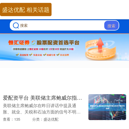
盛达优配 相关话题
搜索
爱配资平台 美联储主席鲍威尔指出经济不确定性加剧
美联储主席鲍威尔在昨日讲话中提及通
胀、就业、关税和石油方面的信号不明
朗，因此保持政策稳定，SPDR道琼斯工
查看：135
分类：盛达优配
业平均指数ETF反映了市场的波动交易。