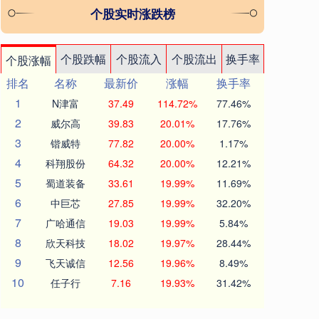
个股实时涨跌榜
个股跌幅
个股流入
个股流出
换手率
个股涨幅
排名
名称
最新价
涨幅
换手率
1
N津富
37.49
114.72%
77.46%
2
威尔高
39.83
20.01%
17.76%
3
锴威特
77.82
20.00%
1.17%
4
科翔股份
64.32
20.00%
12.21%
5
蜀道装备
33.61
19.99%
11.69%
6
中巨芯
27.85
19.99%
32.20%
7
广哈通信
19.03
19.99%
5.84%
8
欣天科技
18.02
19.97%
28.44%
9
飞天诚信
12.56
19.96%
8.49%
10
任子行
7.16
19.93%
31.42%