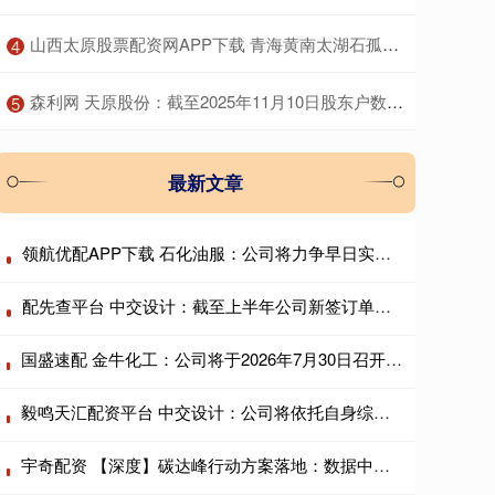
​山西太原股票配资网APP下载 青海黄南太湖石孤置庭院 黄南太湖石绿地造景 黄石大型窟窿石
4
​森利网 天原股份：截至2025年11月10日股东户数约为5.81万户
5
最新文章
领航优配APP下载 石化油服：公司将力争早日实现现金分红
配先查平台 中交设计：截至上半年公司新签订单保持稳定
国盛速配 金牛化工：公司将于2026年7月30日召开2026年第二次临时股东会
毅鸣天汇配资平台 中交设计：公司将依托自身综合优势，持续巩固市场份额
宇奇配资 【深度】碳达峰行动方案落地：数据中心与AI基建纳入控碳版图