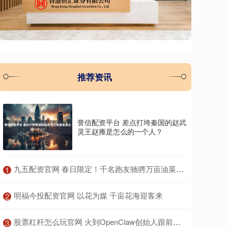
推荐资讯
誉信配资平台 差点打垮秦国的赵武
灵王赵雍是怎么的一个人？
​九五配资官网 春日限定！千名跑友驰骋万亩油菜花海丨组图
1
​明福今投配资官网 以花为媒 千亩花海迎客来
2
​股票杠杆怎么玩官网 火到OpenClaw创始人跟前了！百度“养虾全家桶”到底有多猛？
3