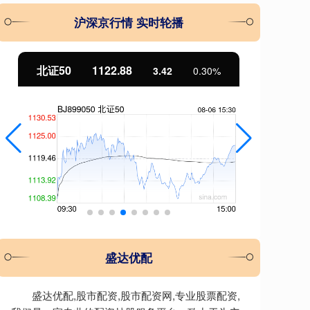
沪深京行情 实时轮播
北证50
1122.88
创
3.42
0.30%
盛达优配
盛达优配,股市配资,股市配资网,专业股票配资,