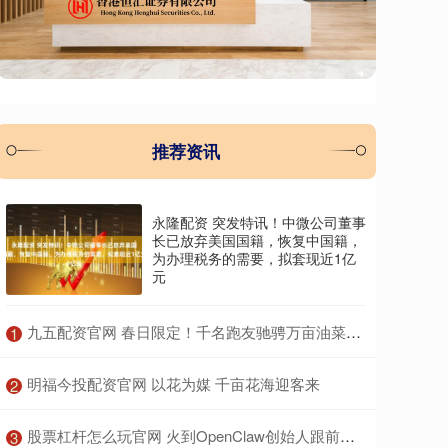
推荐资讯
永隆配资 突发特讯！中微公司董事
长已放弃美国国籍，恢复中国籍，
为办理税务的需要，拟套现近1亿
元
​九五配资官网 春日限定！千名跑友驰骋万亩油菜花海丨组图
1
​明福今投配资官网 以花为媒 千亩花海迎客来
2
​股票杠杆怎么玩官网 火到OpenClaw创始人跟前了！百度“养虾全家桶”到底有多猛？
3