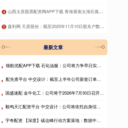
​山西太原股票配资网APP下载 青海黄南太湖石孤置庭院 黄南太湖石绿地造景 黄石大型窟窿石
4
​森利网 天原股份：截至2025年11月10日股东户数约为5.81万户
5
最新文章
领航优配APP下载 石化油服：公司将力争早日实现现金分红
配先查平台 中交设计：截至上半年公司新签订单保持稳定
国盛速配 金牛化工：公司将于2026年7月30日召开2026年第二次临时股东会
毅鸣天汇配资平台 中交设计：公司将依托自身综合优势，持续巩固市场份额
宇奇配资 【深度】碳达峰行动方案落地：数据中心与AI基建纳入控碳版图