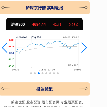
沪深京行情 实时轮播
沪深300
4694.44
北
43.13
0.93%
盛达优配
盛达优配,股市配资,股市配资网,专业股票配资,