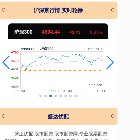
沪深京行情 实时轮播
北证50
1134.24
创
11.37
1.01%
盛达优配
盛达优配,股市配资,股市配资网,专业股票配资,