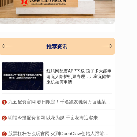
推荐资讯
红腾网配资APP下载 孩子多大能申
请无人陪护机票办理，儿童无陪护
乘机如何申请
​九五配资官网 春日限定！千名跑友驰骋万亩油菜花海丨组图
1
​明福今投配资官网 以花为媒 千亩花海迎客来
2
​股票杠杆怎么玩官网 火到OpenClaw创始人跟前了！百度“养虾全家桶”到底有多猛？
3