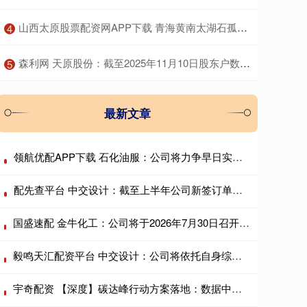
​山西太原股票配资网APP下载 青海黄南太湖石孤置庭院 黄南太湖石绿地造景 黄石大型窟窿石
4
​森利网 天原股份：截至2025年11月10日股东户数约为5.81万户
5
最新文章
领航优配APP下载 石化油服：公司将力争早日实现现金分红
配先查平台 中交设计：截至上半年公司新签订单保持稳定
国盛速配 金牛化工：公司将于2026年7月30日召开2026年第二次临时股东会
毅鸣天汇配资平台 中交设计：公司将依托自身综合优势，持续巩固市场份额
宇奇配资 【深度】碳达峰行动方案落地：数据中心与AI基建纳入控碳版图