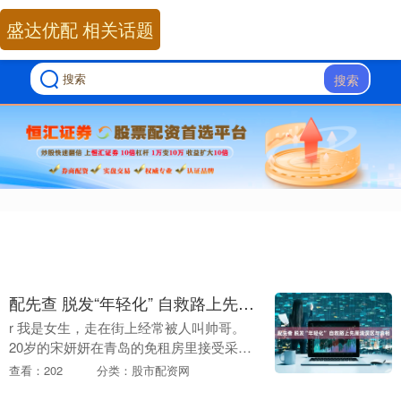
盛达优配 相关话题
搜索
配先查 脱发“年轻化” 自救路上先厘清误区与真相
r 我是女生，走在街上经常被人叫帅哥。
20岁的宋妍妍在青岛的免租房里接受采访
时，语气轻松。3个月前，她让朋友用剪刀
查看：202
分类：股市配资网
和刮胡刀给自己剃了光头。 r 这不是行为