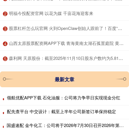
​明福今投配资官网 以花为媒 千亩花海迎客来
2
​股票杠杆怎么玩官网 火到OpenClaw创始人跟前了！百度“养虾全家桶”到底有多猛？
3
​山西太原股票配资网APP下载 青海黄南太湖石孤置庭院 黄南太湖石绿地造景 黄石大型窟窿石
4
​森利网 天原股份：截至2025年11月10日股东户数约为5.81万户
5
最新文章
领航优配APP下载 石化油服：公司将力争早日实现现金分红
配先查平台 中交设计：截至上半年公司新签订单保持稳定
国盛速配 金牛化工：公司将于2026年7月30日召开2026年第二次临时股东会