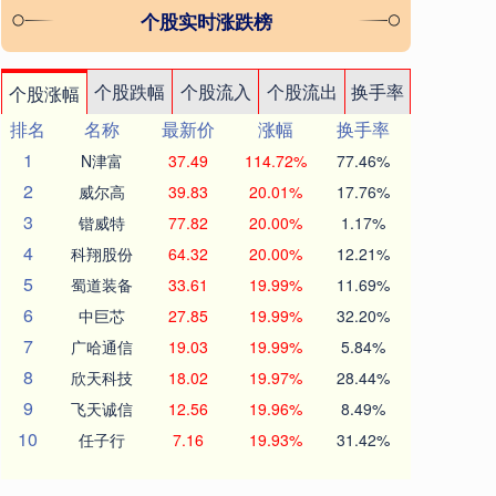
个股实时涨跌榜
个股跌幅
个股流入
个股流出
换手率
个股涨幅
排名
名称
最新价
涨幅
换手率
1
N津富
37.49
114.72%
77.46%
2
威尔高
39.83
20.01%
17.76%
3
锴威特
77.82
20.00%
1.17%
4
科翔股份
64.32
20.00%
12.21%
5
蜀道装备
33.61
19.99%
11.69%
6
中巨芯
27.85
19.99%
32.20%
7
广哈通信
19.03
19.99%
5.84%
8
欣天科技
18.02
19.97%
28.44%
9
飞天诚信
12.56
19.96%
8.49%
10
任子行
7.16
19.93%
31.42%