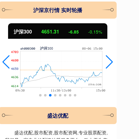
沪深京行情 实时轮播
沪深300
4651.31
北
-6.85
-0.15%
盛达优配
盛达优配,股市配资,股市配资网,专业股票配资,