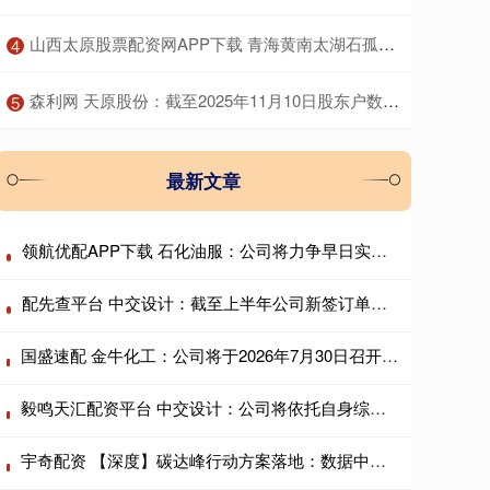
​山西太原股票配资网APP下载 青海黄南太湖石孤置庭院 黄南太湖石绿地造景 黄石大型窟窿石
4
​森利网 天原股份：截至2025年11月10日股东户数约为5.81万户
5
最新文章
领航优配APP下载 石化油服：公司将力争早日实现现金分红
配先查平台 中交设计：截至上半年公司新签订单保持稳定
国盛速配 金牛化工：公司将于2026年7月30日召开2026年第二次临时股东会
毅鸣天汇配资平台 中交设计：公司将依托自身综合优势，持续巩固市场份额
宇奇配资 【深度】碳达峰行动方案落地：数据中心与AI基建纳入控碳版图