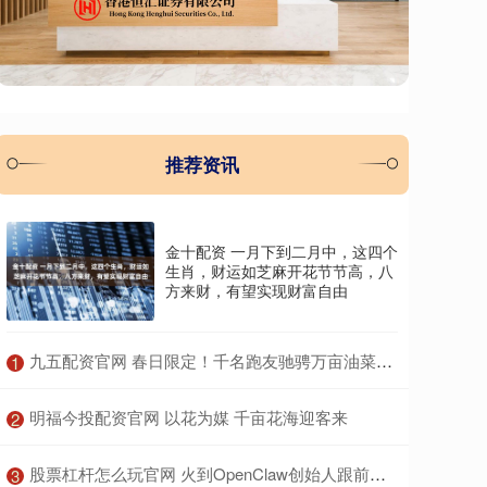
推荐资讯
金十配资 一月下到二月中，这四个
生肖，财运如芝麻开花节节高，八
方来财，有望实现财富自由
​九五配资官网 春日限定！千名跑友驰骋万亩油菜花海丨组图
1
​明福今投配资官网 以花为媒 千亩花海迎客来
2
​股票杠杆怎么玩官网 火到OpenClaw创始人跟前了！百度“养虾全家桶”到底有多猛？
3